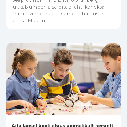
peaproviisor Triinu Entsik-Grünberg
lükkab ümber ja selgitab lahti kaheksa
enim levinud müüti külmetushaiguste
kohta. Müüt nr 1:...
Aita lapsel kooli algus võimalikult kergelt