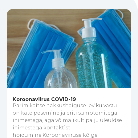
Koroonaviirus COVID-19
Parim kaitse nakkushaiguse leviku vastu
on käte pesemine ja eriti sümptomitega
inimestega, aga võimalikult palju üleüldse
inimestega kontaktist
hoidumine.Koroonaviiruse kõige