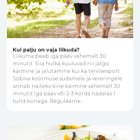
Kui palju on vaja liikuda?
Liikuma peab iga päev vähemalt 30
minutit. Siia hulka kuuluvad nii jalgsi
käimine ja jalutamine kui ka tervisesport.
Sobiva koormuse südamele ja vereringele
annab näiteks kiire käimine vähemalt 30
minutit iga päev või 2-3 korda nädalas 1
tund korraga. Regulaarne...