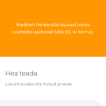
Mediteri Perearstid asuvad uutes
ruumides aadressil Sõle 63, IV korrus.
Hea teada
Loe siit kuidas olla hoitud ja terve.