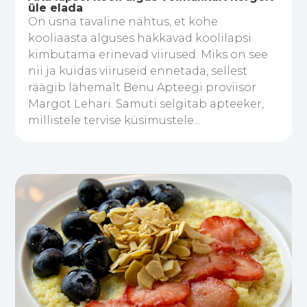
üle elada
On üsna tavaline nähtus, et kohe
kooliaasta alguses hakkavad koolilapsi
kimbutama erinevad viirused. Miks on see
nii ja kuidas viiruseid ennetada, sellest
räägib lähemalt Benu Apteegi proviisor
Margot Lehari. Samuti selgitab apteeker,
millistele tervise küsimustele...