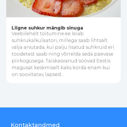
Liigne suhkur mängib sinuga
Veebilehelt toitumine.ee leiab
suhkrukalkulaatori, millega saab lihtsalt
välja arvutada, kui palju lisatud suhkruid eri
toodetest saab ning võrrelda seda päevase
piirkogusega. Täiskasvanud söövad Eestis
magusat keskmiselt kaks korda enam kui
on soovitatav, lapsed...
Kontaktandmed