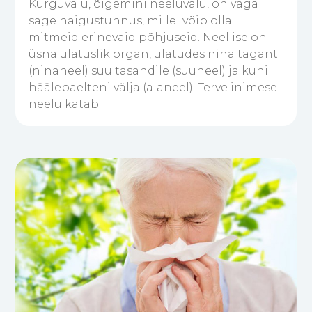
Kurguvalu, õigemini neeluvalu, on väga
sage haigustunnus, millel võib olla
mitmeid erinevaid põhjuseid. Neel ise on
üsna ulatuslik organ, ulatudes nina tagant
(ninaneel) suu tasandile (suuneel) ja kuni
häälepaelteni välja (alaneel). Terve inimese
neelu katab...