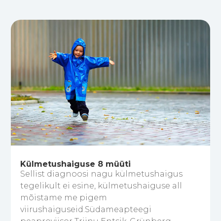
Külmetushaiguse 8 müüti
Sellist diagnoosi nagu külmetushaigus
tegelikult ei esine, külmetushaiguse all
mõistame me pigem
viirushaiguseid.Südameapteegi