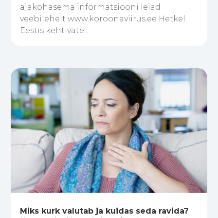
ajakohasema informatsiooni leiad
veebilehelt www.koroonaviirus.ee Hetkel
Eestis kehtivate...
Miks kurk valutab ja kuidas seda ravida?