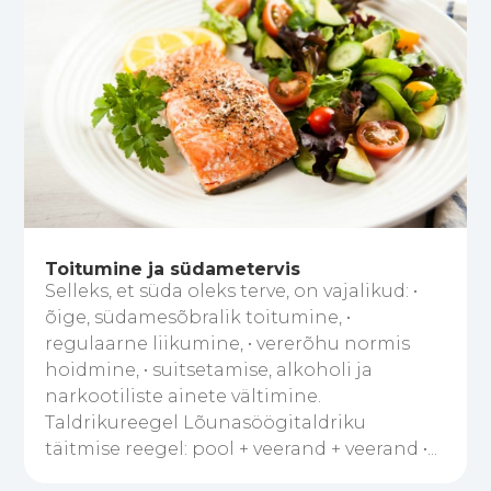
Toitumine ja südametervis
Selleks, et süda oleks terve, on vajalikud: •
õige, südamesõbralik toitumine, •
regulaarne liikumine, • vererõhu normis
hoidmine, • suitsetamise, alkoholi ja
narkootiliste ainete vältimine.
Taldrikureegel Lõunasöögitaldriku
täitmise reegel: pool + veerand + veerand •...